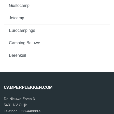
Gustocamp
Jetcamp
Eurocampings
Camping Betuwe
Berenkuil
CAMPERPLEKKEN.COM
De Nieuwe Erven 3
5431 NV Cuijk
Telefoon: 088-4488865