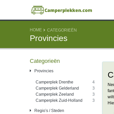
HOME
CATEGORIEËN
Provincies
Categorieën
Provincies
C
Camperplek Drenthe
4
Ned
Camperplek Gelderland
3
fan
Camperplek Zeeland
3
wil
Camperplek Zuid-Holland
3
Hie
Regio's / Steden