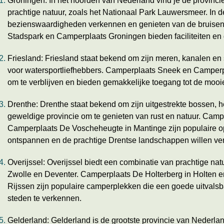
Groningen: In het noorden van Nederland vind je de provinci
prachtige natuur, zoals het Nationaal Park Lauwersmeer. In d
bezienswaardigheden verkennen en genieten van de bruise
Stadspark en Camperplaats Groningen bieden faciliteiten en 
Friesland: Friesland staat bekend om zijn meren, kanalen en s
voor watersportliefhebbers. Camperplaats Sneek en Camperp
om te verblijven en bieden gemakkelijke toegang tot de mooi
Drenthe: Drenthe staat bekend om zijn uitgestrekte bossen,
geweldige provincie om te genieten van rust en natuur. Cam
Camperplaats De Voscheheugte in Mantinge zijn populaire op
ontspannen en de prachtige Drentse landschappen willen ve
Overijssel: Overijssel biedt een combinatie van prachtige nat
Zwolle en Deventer. Camperplaats De Holterberg in Holten 
Rijssen zijn populaire camperplekken die een goede uitvals
steden te verkennen.
Gelderland: Gelderland is de grootste provincie van Nederla