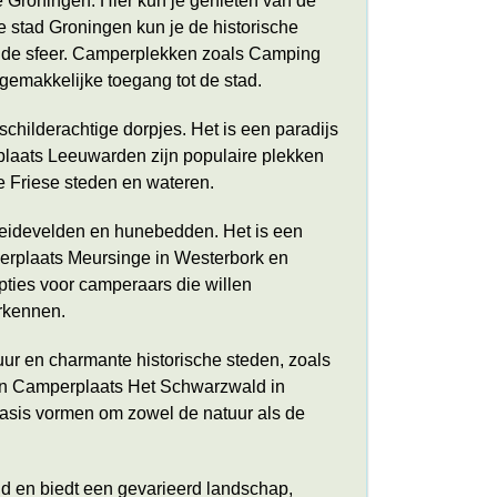
e Groningen. Hier kun je genieten van de
e stad Groningen kun je de historische
nde sfeer. Camperplekken zoals Camping
gemakkelijke toegang tot de stad.
childerachtige dorpjes. Het is een paradijs
laats Leeuwarden zijn populaire plekken
e Friese steden en wateren.
 heidevelden en hunebedden. Het is een
perplaats Meursinge in Westerbork en
ties voor camperaars die willen
rkennen.
uur en charmante historische steden, zoals
en Camperplaats Het Schwarzwald in
basis vormen om zowel de natuur als de
nd en biedt een gevarieerd landschap,