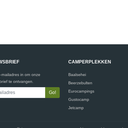
WSBRIEF
CAMPERPLEKKEN
e-mailadres in om onze
Baalsehei
rief te ontvangen.
Beerzebulten
Eurocampings
Gustocamp
Jetcamp